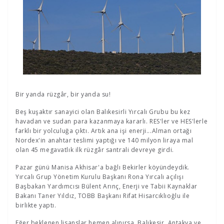
Bir yanda rüzgâr, bir yanda su!
Beş kuşaktır sanayici olan Balıkesirli Yırcalı Grubu bu kez
havadan ve sudan para kazanmaya kararlı. RES'ler ve HES'lerle
farklı bir yolculuğa çıktı. Artık ana işi enerji...Alman ortağı
Nordex'in anahtar teslimi yaptığı ve 140 milyon liraya mal
olan 45 megavatlık ilk rüzgâr santrali devreye girdi.
Pazar günü Manisa Akhisar'a bağlı Bekirler köyündeydik.
Yırcalı Grup Yönetim Kurulu Başkanı Rona Yırcalı açılışı
Başbakan Yardımcısı Bülent Arınç, Enerji ve Tabii Kaynaklar
Bakanı Taner Yıldız, TOBB Başkanı Rifat Hisarcıklıoğlu ile
birlikte yaptı.
Eğer beklenen lisanslar hemen alınırsa, Balıkesir, Antakya ve