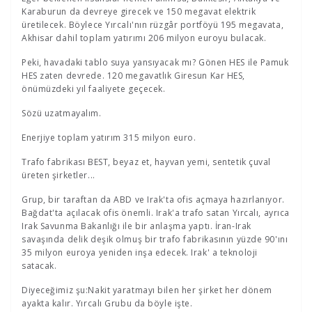
Karaburun da devreye girecek ve 150 megavat elektrik
üretilecek. Böylece Yırcalı'nın rüzgâr portföyü 195 megavata,
Akhisar dahil toplam yatırımı 206 milyon euroyu bulacak.
Peki, havadaki tablo suya yansıyacak mı? Gönen HES ile Pamuk
HES zaten devrede. 120 megavatlık Giresun Kar HES,
önümüzdeki yıl faaliyete geçecek.
Sözü uzatmayalım.
Enerjiye toplam yatırım 315 milyon euro.
Trafo fabrikası BEST, beyaz et, hayvan yemi, sentetik çuval
üreten şirketler...
Grup, bir taraftan da ABD ve Irak'ta ofis açmaya hazırlanıyor.
Bağdat'ta açılacak ofis önemli. Irak'a trafo satan Yırcalı, ayrıca
Irak Savunma Bakanlığı ile bir anlaşma yaptı. İran-Irak
savaşında delik deşik olmuş bir trafo fabrikasının yüzde 90'ını
35 milyon euroya yeniden inşa edecek. Irak' a teknoloji
satacak.
Diyeceğimiz şu:Nakit yaratmayı bilen her şirket her dönem
ayakta kalır. Yırcalı Grubu da böyle işte.