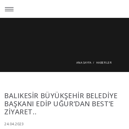
ANA SAYFA
HABERLER
BALIKESİR BÜYÜKŞEHİR BELEDİYE
BAŞKANI EDİP UĞUR’DAN BEST’E
ZİYARET..
24.04.2023