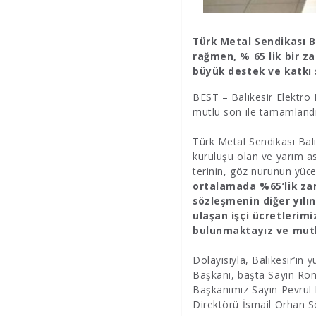
Türk Metal Sendikası B
rağmen, % 65 lik bir z
büyük destek ve katkı s
BEST – Balıkesir Elektro
mutlu son ile tamamlandı
Türk Metal Sendikası Bal
kuruluşu olan ve yarım ası
terinin, göz nurunun yüc
ortalamada %65’lik zam 
sözleşmenin diğer yılı
ulaşan işçi ücretlerimi
bulunmaktayız ve mut
Dolayısıyla, Balıkesir’i
Başkanı, başta Sayın Ron
Başkanımız Sayın Pevrul Ka
Direktörü İsmail Orhan 