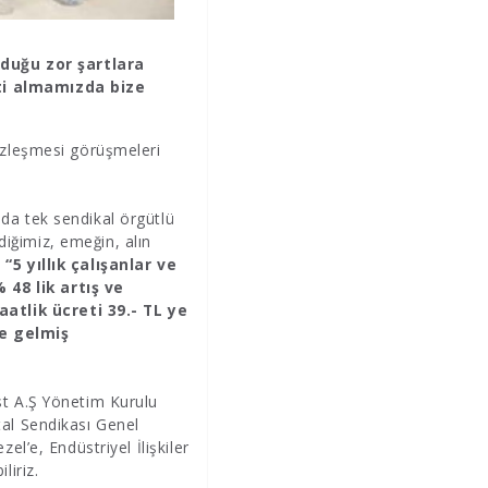
duğu zor şartlara
eti almamızda bize
Sözleşmesi görüşmeleri
da tek sendikal örgütlü
rdiğimiz, emeğin, alın
e
“5 yıllık çalışanlar ve
 48 lik artış ve
atlik ücreti 39.- TL ye
le gelmiş
st A.Ş Yönetim Kurulu
tal Sendikası Genel
l’e, Endüstriyel İlişkiler
iriz.