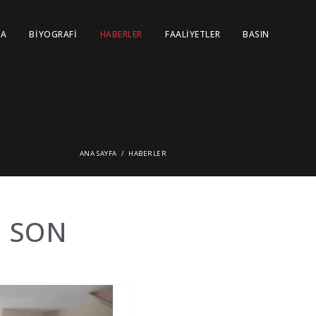
FA
BIYOGRAFI
HABERLER
FAALIYETLER
BASIN
ANA SAYFA
HABERLER
U SON