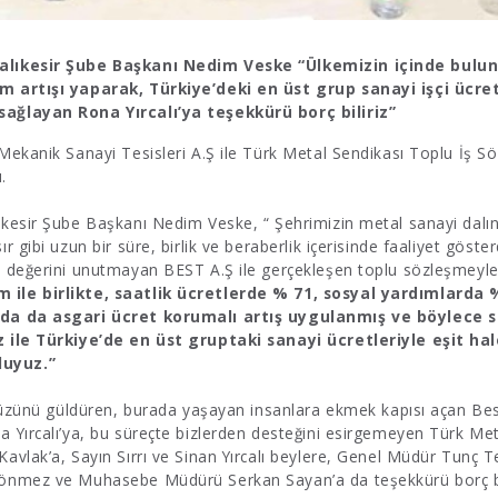
alıkesir Şube Başkanı Nedim Veske “Ülkemizin içinde bulun
am artışı yaparak, Türkiye’deki en üst grup sanayi işçi ücr
ağlayan Rona Yırcalı’ya teşekkürü borç biliriz”
 Mekanik Sanayi Tesisleri A.Ş ile Türk Metal Sendikası Toplu İş 
.
ıkesir Şube Başkanı Nedim Veske, “ Şehrimizin metal sanayi dalın
r gibi uzun bir süre, birlik ve beraberlik içerisinde faaliyet göste
e değerini unutmayan BEST A.Ş ile gerçekleşen toplu sözleşmeyl
ile birlikte, saatlik ücretlerde % 71, sosyal yardımlarda %
nda da asgari ücret korumalı artış uygulanmış ve böylece sa
z ile Türkiye’de en üst gruptaki sanayi ücretleriyle eşit ha
luyuz.”
n yüzünü güldüren, burada yaşayan insanlara ekmek kapısı açan Be
a Yırcalı’ya, bu süreçte bizlerden desteğini esirgemeyen Türk Me
vlak’a, Sayın Sırrı ve Sinan Yırcalı beylere, Genel Müdür Tunç Teze
Sönmez ve Muhasebe Müdürü Serkan Sayan’a da teşekkürü borç bil