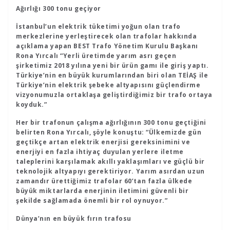
Ağırlığı 300 tonu geçiyor
İstanbul’un elektrik tüketimi yoğun olan trafo
merkezlerine yerleştirecek olan trafolar hakkında
açıklama yapan BEST Trafo Yönetim Kurulu Başkanı
Rona Yırcalı “Yerli üretimde yarım asrı geçen
şirketimiz 2018 yılına yeni bir ürün gamı ile giriş yaptı.
Türkiye’nin en büyük kurumlarından biri olan TEİAŞ ile
Türkiye’nin elektrik şebeke altyapısını güçlendirme
vizyonumuzla ortaklaşa geliştirdiğimiz bir trafo ortaya
koyduk.”
Her bir trafonun çalışma ağırlığının 300 tonu geçtiğini
belirten Rona Yırcalı, şöyle konuştu: “Ülkemizde gün
geçtikçe artan elektrik enerjisi gereksinimini ve
enerjiyi en fazla ihtiyaç duyulan yerlere iletme
taleplerini karşılamak akıllı yaklaşımları ve güçlü bir
teknolojik altyapıyı gerektiriyor. Yarım asırdan uzun
zamandır ürettiğimiz trafolar 60’tan fazla ülkede
büyük miktarlarda enerjinin iletimini güvenli bir
şekilde sağlamada önemli bir rol oynuyor.”
Dünya’nın en büyük fırın trafosu