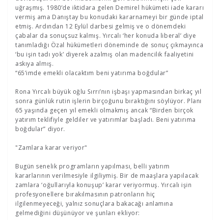
uğraşmış. 1980’de iktidara gelen Demirel hükümeti iade kararı
vermiş ama Danıştay bu konudaki kararnameyi bir günde iptal
etmiş. Ardından 12 Eylül darbesi gelmiş ve o dönemdeki
çabalar da sonuçsuz kalmış. Yırcalı ‘her konuda liberal’ diye
tanımladığı Özal hükümetleri döneminde de sonuç çıkmayınca
‘bu işin tadı yok’ diyerek azalmış olan madencilik faaliyetini
askıya almış.
“65’imde emekli olacaktım beni yatırıma boğdular”
Rona Yırcalı büyük oğlu Sırrı’nın işbaşı yapmasından birkaç yıl
sonra günlük rutin işlerin birçoğunu bıraktığını söylüyor. Planı
65 yaşında geçen yıl emekli olmakmış ancak “Birden birçok
yatırım teklifiyle geldiler ve yatırımlar başladı. Beni yatırıma
boğdular” diyor.
"Zamlara karar veriyor"
Bugün senelik programların yapılması, belli yatırım
kararlarının verilmesiyle ilgiliymiş. Bir de maaşlara yapılacak
zamlara ‘oğullarıyla konuşup’ karar veriyormuş. Yırcalı işin
profesyonellere bırakılmasının patronların hiç
ilgilenmeyeceği, yalnız sonuçlara bakacağı anlamına
gelmediğini düşünüyor ve şunları ekliyor: