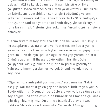
babası) 1923’te kurduğu un fabrikasını bir süre birlikte
çalıştıktan sonra damadı Sırrı Yırcalı’ya devretmiş. Sırrı Yırcalı
un fabrikasını devraldıktan sonra işleri büyütmüş ve yeni
şirketleri devreye sokmuş. Rona Yırcalı da 1970’te Türkiye’ye
dönüşünde tatil bile yapmadan kendi deyişiyle ‘sıcak suyun
içine bırakılır gibi’ işlerin içine sokulmuş. Yırcalı o günleri şöyle
anlatıyor:
“Benim sistemim böyle” “Bana eski odasını verdi. Beni büyük
ihracatçıların arasına bıraktı ve ‘Yap’ dedi, ‘ne kadar yanlış
yaparsan yap da ben buradayken, ne kadar yanlış yapıyorsun
görelim’. Ben de aynı şekilde oğullarıma yapıyorum, onların
önünü açıyorum. Bilhassa büyük oğlum Sırrı ile böyle
çalışıyoruz. Artık günlük rutin işlerin hepsini o götürüyor.
Yalnızca bilmem gerekenleri ve çok önemli konuları bana
söylüyor.
“Oğullarınızla anlaşabiliyor musunuz” sorusuna ise “Tabii
aşağı yukarı mantıki gelen şeylerin hepsini birlikte yapıyoruz.
Büyük oğlumla 10 senedir bu böyle gidiyor ve biraz önce sana
söylediğim Boğaz’da oturup da buradaki yazıhanede çalışmak
gibi değil bizim işimiz. Onların da İstanbul’da evleri var,
Balıkesir’de evleri var benim gibi. Çünkü dediğim gibi dört gün