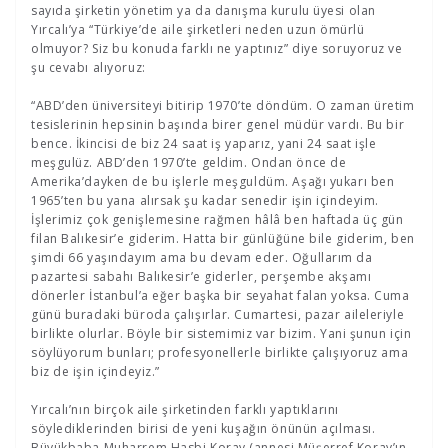
sayıda şirketin yönetim ya da danışma kurulu üyesi olan
Yırcalı’ya “Türkiye’de aile şirketleri neden uzun ömürlü
olmuyor? Siz bu konuda farklı ne yaptınız” diye soruyoruz ve
şu cevabı alıyoruz:
“ABD’den üniversiteyi bitirip 1970’te döndüm. O zaman üretim
tesislerinin hepsinin başında birer genel müdür vardı. Bu bir
bence. İkincisi de biz 24 saat iş yaparız, yani 24 saat işle
meşgulüz. ABD’den 1970’te geldim. Ondan önce de
Amerika’dayken de bu işlerle meşguldüm. Aşağı yukarı ben
1965’ten bu yana alırsak şu kadar senedir işin içindeyim.
İşlerimiz çok genişlemesine rağmen hâlâ ben haftada üç gün
filan Balıkesir’e giderim. Hatta bir günlüğüne bile giderim, ben
şimdi 66 yaşındayım ama bu devam eder. Oğullarım da
pazartesi sabahı Balıkesir’e giderler, perşembe akşamı
dönerler İstanbul’a eğer başka bir seyahat falan yoksa. Cuma
günü buradaki büroda çalışırlar. Cumartesi, pazar aileleriyle
birlikte olurlar. Böyle bir sistemimiz var bizim. Yani şunun için
söylüyorum bunları; profesyonellerle birlikte çalışıyoruz ama
biz de işin içindeyiz.”
Yırcalı’nın birçok aile şirketinden farklı yaptıklarını
söylediklerinden birisi de yeni kuşağın önünün açılması.
Büyükbaba Muharrem Hasbi Koray (annesi Müşerref Koray’ın