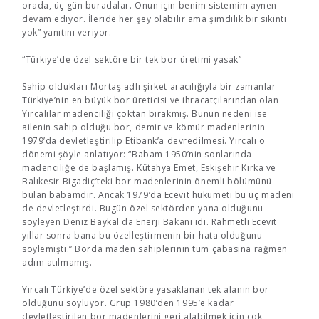
orada, üç gün buradalar. Onun için benim sistemim aynen
devam ediyor. İleride her şey olabilir ama şimdilik bir sıkıntı
yok” yanıtını veriyor.
“Türkiye’de özel sektöre bir tek bor üretimi yasak”
Sahip oldukları Mortaş adlı şirket aracılığıyla bir zamanlar
Türkiye’nin en büyük bor üreticisi ve ihracatçılarından olan
Yırcalılar madenciliği çoktan bırakmış. Bunun nedeni ise
ailenin sahip olduğu bor, demir ve kömür madenlerinin
1979’da devletleştirilip Etibank’a devredilmesi. Yırcalı o
dönemi şöyle anlatıyor: “Babam 1950’nin sonlarında
madenciliğe de başlamış. Kütahya Emet, Eskişehir Kırka ve
Balıkesir Bigadiç’teki bor madenlerinin önemli bölümünü
bulan babamdır. Ancak 1979’da Ecevit hükümeti bu üç madeni
de devletleştirdi. Bugün özel sektörden yana olduğunu
söyleyen Deniz Baykal da Enerji Bakanı idi. Rahmetli Ecevit
yıllar sonra bana bu özelleştirmenin bir hata olduğunu
söylemişti.” Borda maden sahiplerinin tüm çabasına rağmen
adım atılmamış.
Yırcalı Türkiye’de özel sektöre yasaklanan tek alanın bor
olduğunu söylüyor. Grup 1980’den 1995’e kadar
devletleştirilen bor madenlerini geri alabilmek için çok