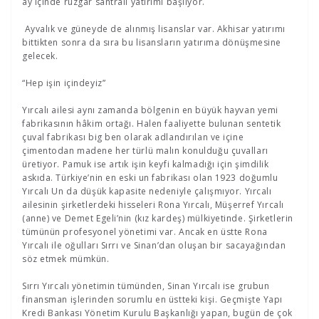
ay içinde rüzgâr santralı yatırımı başlıyor.
Ayvalık ve güneyde de alınmış lisanslar var. Akhisar yatırımı
bittikten sonra da sıra bu lisansların yatırıma dönüşmesine
gelecek.
“Hep işin içindeyiz”
Yırcalı ailesi aynı zamanda bölgenin en büyük hayvan yemi
fabrikasının hâkim ortağı. Halen faaliyette bulunan sentetik
çuval fabrikası big ben olarak adlandırılan ve içine
çimentodan madene her türlü malın konulduğu çuvalları
üretiyor. Pamuk ise artık işin keyfi kalmadığı için şimdilik
askıda. Türkiye’nin en eski un fabrikası olan 1923 doğumlu
Yırcalı Un da düşük kapasite nedeniyle çalışmıyor. Yırcalı
ailesinin şirketlerdeki hisseleri Rona Yırcalı, Müşerref Yırcalı
(anne) ve Demet Egeli’nin (kız kardeş) mülkiyetinde. Şirketlerin
tümünün profesyonel yönetimi var. Ancak en üstte Rona
Yırcalı ile oğulları Sırrı ve Sinan’dan oluşan bir sacayağından
söz etmek mümkün.
Sırrı Yırcalı yönetimin tümünden, Sinan Yırcalı ise grubun
finansman işlerinden sorumlu en üstteki kişi. Geçmişte Yapı
Kredi Bankası Yönetim Kurulu Başkanlığı yapan, bugün de çok