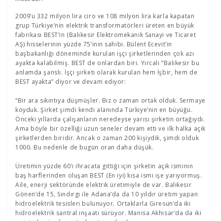
2009’u 332 milyon lira ciro ve 108 milyon lira karla kapatan
grup Türkiye’nin elektrik transformatörleri üreten en büyük
fabrikası BEST’in (Balıkesir Elektromekanik Sanayi ve Ticaret
AŞ) hisselerinin yüzde 75’inin sahibi. Bülent Ecevit’in
başbakanlığı döneminde kurulan işçi şirketlerinden çok azı
ayakta kalabilmiş. BEST de onlardan biri. Yırcalı “Balıkesir bu
anlamda şanslı. İşçi şirketi olarak kurulan hem İşbir, hem de
BEST ayakta” diyor ve devam ediyor:
“Bir ara sıkıntıya düşmüşler. Biz o zaman ortak olduk. Sermaye
koyduk. Şirket şimdi kendi alanında Türkiye’nin en büyüğü.
Önceki yıllarda çalışanların neredeyse yarısı şirketin ortağıydı.
Ama böyle bir özelliği uzun seneler devam etti ve ilk halka açık
şirketlerden biridir. Ancak o zaman 200 kişiydik, şimdi olduk
1000. Bu nedenle de bugün oran daha düşük.
Üretimin yüzde 60’ı ihracata gittiği için şirketin açık isminin
baş harflerinden oluşan BEST (En iyi) kısa ismi işe yarıyormuş.
Aile, enerji sektöründe elektrik üretimiyle de var. Balıkesir
Gönen’de 15, Sındırgı ile Adana’da da 10 yıldır üretim yapan
hidroelektrik tesisleri bulunuyor. Ortaklarla Giresun’da iki
hidroelektrik santral inşaatı sürüyor. Manisa Akhisar’da da iki