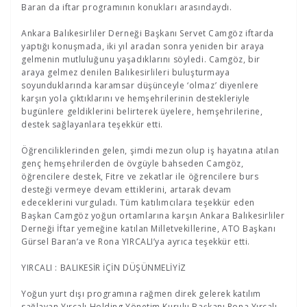
Baran da iftar programının konukları arasındaydı.
Ankara Balıkesirliler Derneği Başkanı Servet Camgöz iftarda
yaptığı konuşmada, iki yıl aradan sonra yeniden bir araya
gelmenin mutluluğunu yaşadıklarını söyledi. Camgöz, bir
araya gelmez denilen Balıkesirlileri buluşturmaya
soyunduklarında karamsar düşünceyle ‘olmaz’ diyenlere
karşın yola çıktıklarını ve hemşehrilerinin destekleriyle
bugünlere geldiklerini belirterek üyelere, hemşehrilerine,
destek sağlayanlara teşekkür etti.
Öğrenciliklerinden gelen, şimdi mezun olup iş hayatına atılan
genç hemşehrilerden de övgüyle bahseden Camgöz,
öğrencilere destek, Fitre ve zekatlar ile öğrencilere burs
desteği vermeye devam ettiklerini, artarak devam
edeceklerini vurguladı. Tüm katılımcılara teşekkür eden
Başkan Camgöz yoğun ortamlarına karşın Ankara Balıkesirliler
Derneği İftar yemeğine katılan Milletvekillerine, ATO Başkanı
Gürsel Baran’a ve Rona YIRCALI’ya ayrıca teşekkür etti.
YIRCALI : BALIKESİR İÇİN DÜŞÜNMELİYİZ
Yoğun yurt dışı programına rağmen direk gelerek katılım
sağlayan Yırcalı Holding Yönetim Kurulu Başkanı Rona Yırcalı