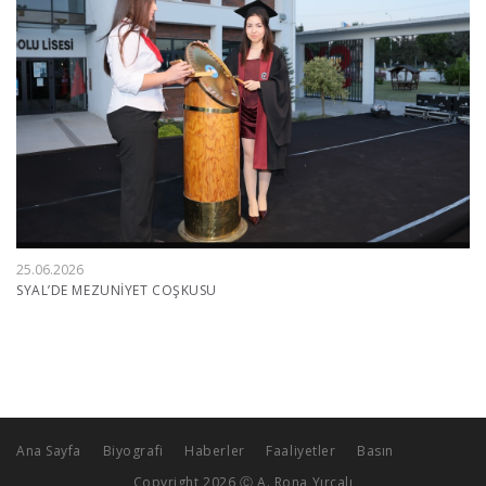
25.06.2026
SYAL’DE MEZUNİYET COŞKUSU
Ana Sayfa
Biyografi
Haberler
Faaliyetler
Basın
Copyright 2026 Ⓒ A. Rona Yırcalı