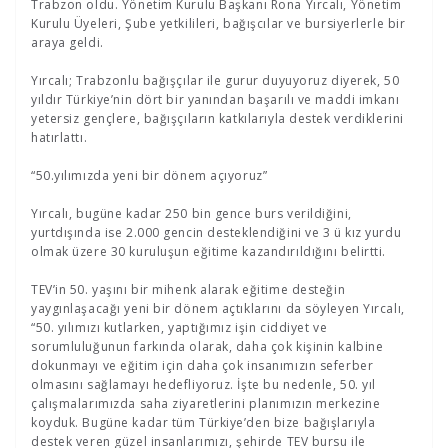
Trabzon oldu. Yönetim Kurulu Başkanı Rona Yırcalı, Yönetim
Kurulu Üyeleri, Şube yetkilileri, bağışcılar ve bursiyerlerle bir
araya geldi.
Yırcalı; Trabzonlu bağışçılar ile gurur duyuyoruz diyerek, 50
yıldır Türkiye’nin dört bir yanından başarılı ve maddi imkanı
yetersiz gençlere, bağışçıların katkılarıyla destek verdiklerini
hatırlattı.
“50.yılımızda yeni bir dönem açıyoruz”
Yırcalı, bugüne kadar 250 bin gence burs verildiğini,
yurtdışında ise 2.000 gencin desteklendiğini ve 3 ü kız yurdu
olmak üzere 30 kuruluşun eğitime kazandırıldığını belirtti.
TEV’in 50. yaşını bir mihenk alarak eğitime desteğin
yaygınlaşacağı yeni bir dönem açtıklarını da söyleyen Yırcalı,
“50. yılımızı kutlarken, yaptığımız işin ciddiyet ve
sorumluluğunun farkında olarak, daha çok kişinin kalbine
dokunmayı ve eğitim için daha çok insanımızın seferber
olmasını sağlamayı hedefliyoruz. İşte bu nedenle, 50. yıl
çalışmalarımızda saha ziyaretlerini planımızın merkezine
koyduk. Bugüne kadar tüm Türkiye’den bize bağışlarıyla
destek veren güzel insanlarımızı, şehirde TEV bursu ile