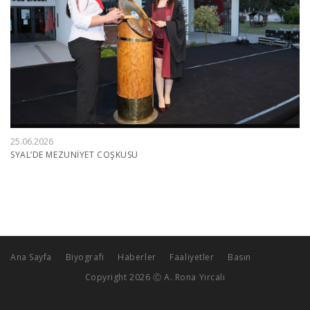
25.06.2026
SYAL’DE MEZUNİYET COŞKUSU
Ana Sayfa
Biyografi
Haberler
Faaliyetler
Basın
Copyright 2026 Ⓒ A. Rona Yırcalı