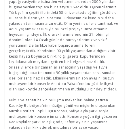
yaptığı vasiyetine istinaden vefatının ardından 2000 yılından
bugüne verilen toplam burs sayısı 1692 oldu. Öğrencilerimiz
Türkiye’nin çeşitli illerindeki 58 üniversitede eğitim gördüler.
Bu sene bizlerin yanı sıra tüm Türkiye’nin de kendisini daha
yakından tanımasını arzu ettik. O’nu yeni nesillere tanıtmak ve
adını yaşatmak arzusuyla bu özel projeye imza atmanın
heyecanı içindeyiz. İlk olarak hanımefendinin 21. ölüm yıl
dönümü olan 14 Ocak gününde bursiyerlerimiz ve vakıf
yönetimimizle birlikte kabri başında anma töreni
gerçekleştirdik. Kendisinin 90 yıllık yaşamından aldığımız bir
kesiti hayatı boyunca biriktirdiği gazete kupürlerinden
faydalanarak meydana getiren bir belgesel hazırladık.
Sıraselviler’de bir zamanlar sanatçının yaşadığı ve TEV’e
bağışladığı apartmanında 90 yıllık yaşamından kesit sunulan
özel bir sergi hazırladık. Etkinliklerimizin son ayağını bugün
muhteşem bir konserle Anadolu Yakası’nın bu güzide ilçesi
olan Kadıköy’de gerçekleştirmenin mutluluğu içindeyiz‘’ dedi.
Kültür ve sanatı halkın buluşma mekanları haline getiren
Kadıköy Belediyesi’nin müziğe gönül vermişlerle oluşturulan
Müzik Dostları Topluluğu Korosu, Safiye Ayla şarkılarıyla
muhteşem bir konsere imza attı. Konsere yoğun ilgi gösteren
Kadıköylüler şarkılar eşliğinde, Safiye Ayla’nın yaşamına
yakından tanıklık ederek unutulmaz bir gece yaşadı.