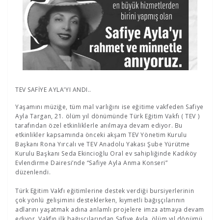
TEV SAFİYE AYLA’YI ANDI..
Yaşamını müziğe, tüm mal varlığını ise eğitime vakfeden Safiye
Ayla Targan, 21. ölüm yıl dönümünde Türk Eğitim Vakfı ( TEV )
tarafından özel etkinliklerle anılmaya devam ediyor. Bu
etkinlikler kapsamında önceki akşam TEV Yönetim Kurulu
Başkanı Rona Yırcalı ve TEV Anadolu Yakası Şube Yürütme
Kurulu Başkanı Seda Ekincioğlu Oral ev sahipliğinde Kadıköy
Evlendirme Dairesi’nde “Safiye Ayla Anma Konseri”
düzenlendi.
Türk Eğitim Vakfı eğitimlerine destek verdiği bursiyerlerinin
çok yönlü gelişimini desteklerken, kıymetli bağışçılarının
adlarını yaşatmak adına anlamlı projelere imza atmaya devam
ediyor. Vakfın ilk bağışçılarından Safiye Ayla, ölüm yıl dönümü