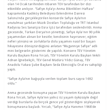
olan 14 Ocak tarihinden itibaren TEV tarafından bir dizi
etkinlikle anılıyor. “Safiye Ayla’yı Anma Etkinlikleri Haftası’’
kapsamında Kadıköy Belediyesi Evlendirme Dairesi
Salonu’nda gerçekleştirilen konserde Safiye Ayla’nın
unutulmaz şarkıları Müzik Dostları Topluluğu ve TRT İstanbul
Radyosu Ses Sanatçısı Esra İçöz tarafından seslendirildi. Anma
gecesinde, Türkan Derya’nın yönettiği, Safiye Ayla'nın 90 yıllık
yaşamından alınan bir kesitle; kendisinin hayırsever, eğitim
neferi yönünü ve zorluklarla dolu yaşamını nasıl bir başarı
hikayesine dönüştürdüğünü anlatan “Muganniye Safiye” adlı
mini belgeselin gösterimi de yapıldı. Konsere TEV Yönetim
Kurulu Başkanı Rona Yırcalı, TEV Yönetim Kurulu Başkan Vekili
Adnan İğnebekçili, TEV Genel Müdürü Yıldız Günay, TEV
Anadolu Yakası Şube Başkanı Seda Ekincioğlu Oral ev sahipliği
yaptı.
“Safiye Ayla’nın bağışıyla verilen toplam burs sayısı 1692
oldu.’’
Anma gecesinde konuşma yapan TEV Yönetim Kurulu Başkanı
Rona Yırcalı, Safiye Ayla’nın yalnız öz yaşam öyküsüyle değil
verdiği burslarla da birçok gence yol gösterdiğini söyleyerek
konuşmasına başladı. Yırcalı, ‘’Safiye Ayla Hanımın 1968’de