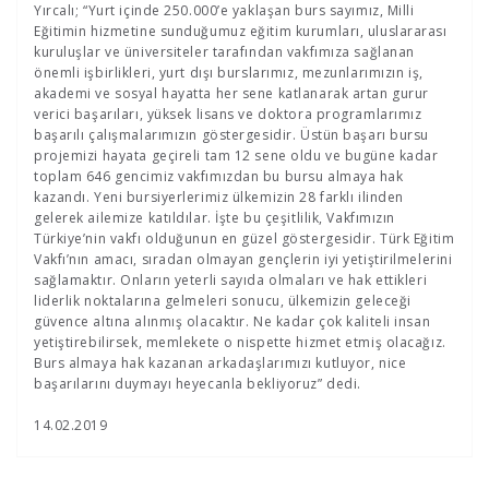
Yırcalı; “Yurt içinde 250.000’e yaklaşan burs sayımız, Milli
Eğitimin hizmetine sunduğumuz eğitim kurumları, uluslararası
kuruluşlar ve üniversiteler tarafından vakfımıza sağlanan
önemli işbirlikleri, yurt dışı burslarımız, mezunlarımızın iş,
akademi ve sosyal hayatta her sene katlanarak artan gurur
verici başarıları, yüksek lisans ve doktora programlarımız
başarılı çalışmalarımızın göstergesidir. Üstün başarı bursu
projemizi hayata geçireli tam 12 sene oldu ve bugüne kadar
toplam 646 gencimiz vakfımızdan bu bursu almaya hak
kazandı. Yeni bursiyerlerimiz ülkemizin 28 farklı ilinden
gelerek ailemize katıldılar. İşte bu çeşitlilik, Vakfımızın
Türkiye’nin vakfı olduğunun en güzel göstergesidir. Türk Eğitim
Vakfı’nın amacı, sıradan olmayan gençlerin iyi yetiştirilmelerini
sağlamaktır. Onların yeterli sayıda olmaları ve hak ettikleri
liderlik noktalarına gelmeleri sonucu, ülkemizin geleceği
güvence altına alınmış olacaktır. Ne kadar çok kaliteli insan
yetiştirebilirsek, memlekete o nispette hizmet etmiş olacağız.
Burs almaya hak kazanan arkadaşlarımızı kutluyor, nice
başarılarını duymayı heyecanla bekliyoruz” dedi.
14.02.2019