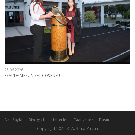
25.06.2026
SYAL’DE MEZUNİYET COŞKUSU
Ana Sayfa
Biyografi
Haberler
Faaliyetler
Basın
Copyright 2026 Ⓒ A. Rona Yırcalı